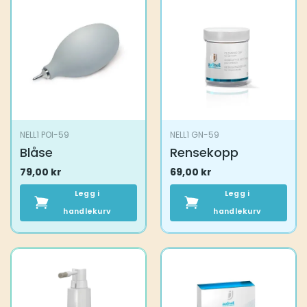
NELL1 POI-59
NELL1 GN-59
Blåse
Rensekopp
79,00
kr
69,00
kr
Legg i
Legg i
handlekurv
handlekurv