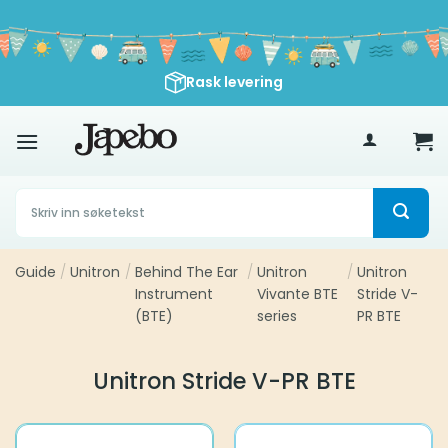
Skip
to
content
Rask levering
500
kr
Søk
etter:
Guide
/
Unitron
/
Behind The Ear
/
Unitron
/
Unitron
Instrument
Vivante BTE
Stride V-
(BTE)
series
PR BTE
Unitron Stride V-PR BTE