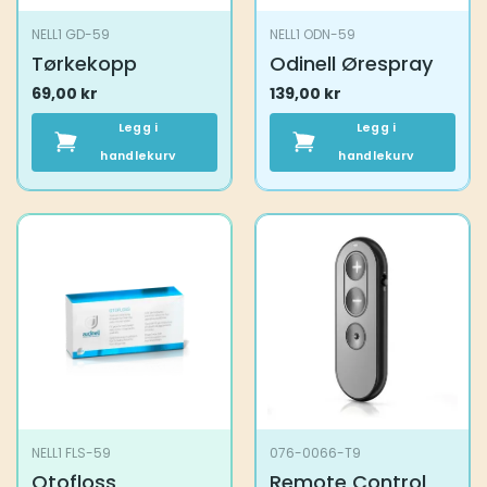
NELL1 GD-59
NELL1 ODN-59
Tørkekopp
Odinell Ørespray
69,00
kr
139,00
kr
Legg i
Legg i
handlekurv
handlekurv
NELL1 FLS-59
076-0066-T9
Otofloss
Remote Control