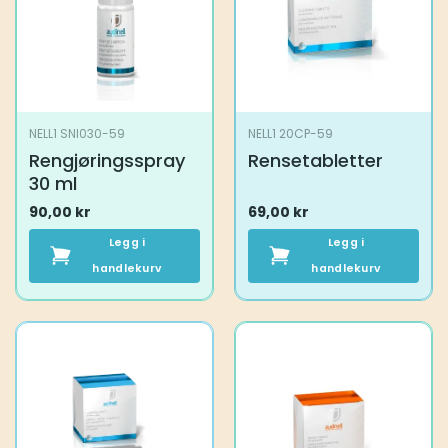
NELL1 SNI030-59
NELL1 20CP-59
Rengjøringsspray
Rensetabletter
30 ml
90,00
kr
69,00
kr
Legg i
Legg i
handlekurv
handlekurv