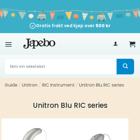
Skip
to
content
Gratis frakt ved kjøp over
500
kr
Søk
etter:
Guide
/
Unitron
/
RIC Instrument
/
Unitron Blu RIC series
Unitron Blu RIC series