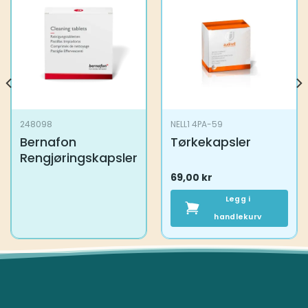
248098
NELL1 4PA-59
Bernafon
Tørkekapsler
Rengjøringskapsler
69,00
kr
Legg i
handlekurv