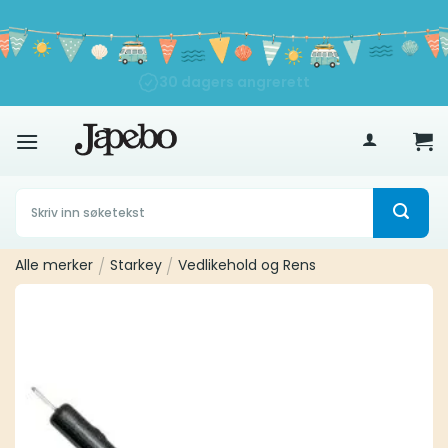
Skip
to
content
30 dagers angrerett
500
kr
Søk
etter:
Alle merker
/
Starkey
/
Vedlikehold og Rens