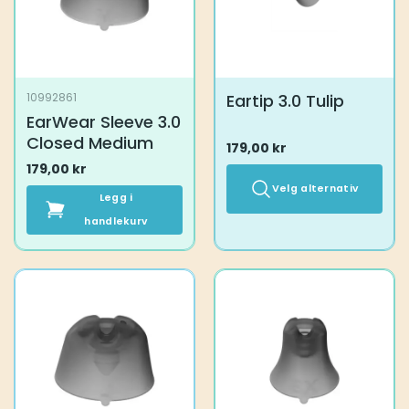
på
produktsiden
Eartip 3.0 Tulip
10992861
EarWear Sleeve 3.0
Closed Medium
179,00
kr
179,00
kr
Velg alternativ
Legg i
handlekurv
Dette
produktet
har
flere
varianter.
Alternativene
kan
velges
på
produktsiden