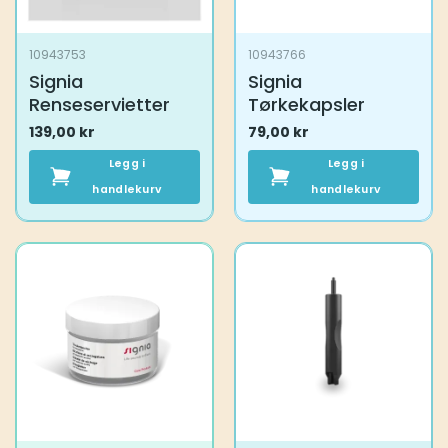
10943753
10943766
Signia
Signia
Renseservietter
Tørkekapsler
139,00
kr
79,00
kr
Legg i
Legg i
handlekurv
handlekurv