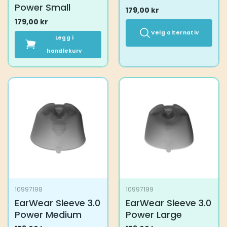
Power Small
179,00
kr
179,00
kr
Velg alternativ
Legg i
handlekurv
Dette
produktet
har
flere
varianter.
Alternativene
kan
velges
på
produktsiden
10997198
10997199
EarWear Sleeve 3.0
EarWear Sleeve 3.0
Power Medium
Power Large