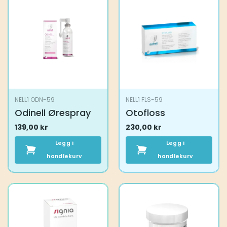
NELL1 ODN-59
NELL1 FLS-59
Odinell Ørespray
Otofloss
139,00
kr
230,00
kr
Legg i
Legg i
handlekurv
handlekurv