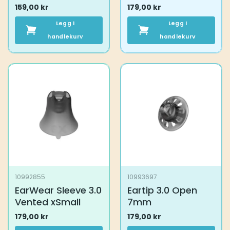
159,00
kr
179,00
kr
Legg i
Legg i
handlekurv
handlekurv
10992855
10993697
EarWear Sleeve 3.0
Eartip 3.0 Open
Vented xSmall
7mm
179,00
kr
179,00
kr