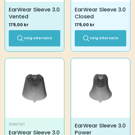
EarWear Sleeve 3.0
EarWear Sleeve 3.0
Vented
Closed
179,00
kr
179,00
kr
Velg alternativ
Velg alternativ
Dette
Dette
produktet
produktet
har
har
flere
flere
varianter.
varianter.
Alternativene
Alternativene
kan
kan
velges
velges
på
på
produktsiden
produktsiden
EarWear Sleeve 3.0
10997197
EarWear Sleeve 3.0
Power