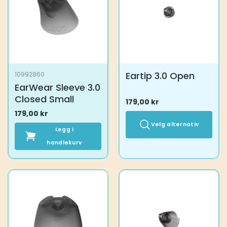
Eartip 3.0 Open
10992860
EarWear Sleeve 3.0
Closed Small
179,00
kr
179,00
kr
Velg alternativ
Legg i
handlekurv
Dette
produktet
har
flere
varianter.
Alternativene
kan
velges