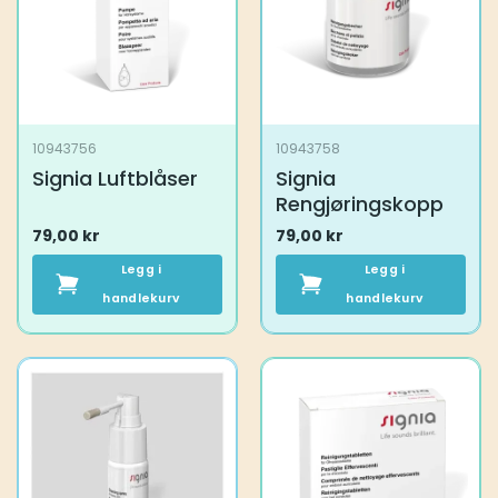
10943756
10943758
Signia Luftblåser
Signia
Rengjøringskopp
79,00
kr
79,00
kr
Legg i
Legg i
handlekurv
handlekurv