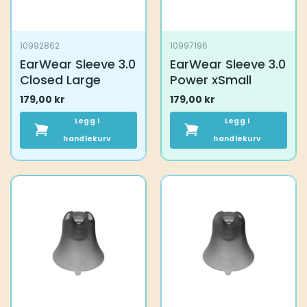
10992862
10997196
EarWear Sleeve 3.0
EarWear Sleeve 3.0
Closed Large
Power xSmall
179,00
kr
179,00
kr
Legg i
Legg i
handlekurv
handlekurv