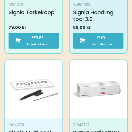
10943761
10984033
Signia Tørkekopp
Signia Handling
tool 3.0
79,00
kr
89,00
kr
Legg i
Legg i
handlekurv
handlekurv
10943731
10943727