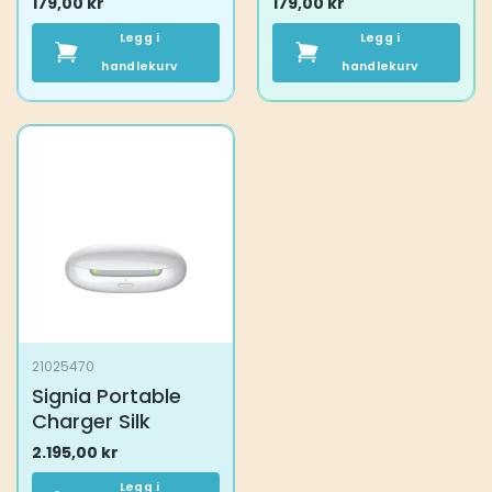
179,00
kr
179,00
kr
Legg i
Legg i
handlekurv
handlekurv
21025470
Signia Portable
Charger Silk
2.195,00
kr
Legg i