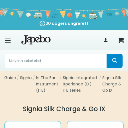
Skip
to
content
30 dagers angrerett
500
kr
Søk
etter:
Guide
/
Signia
/
In The Ear
/
Signia Integrated
/
Signia Silk
Instrument
Xperience (IX)
Charge &
(ITE)
ITE series
Go IX
Signia Silk Charge & Go IX