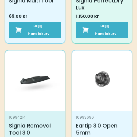
Signia Multi Tool
Signia PerfectDry
Lux
69,00
kr
1.150,00
kr
Legg i
Legg i
handlekurv
handlekurv
10994214
10993696
Signia Removal
Eartip 3.0 Open
Tool 3.0
5mm