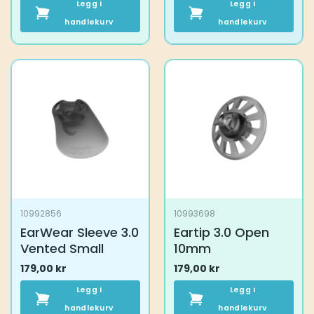
Legg i
Legg i
handlekurv
handlekurv
10992856
10993698
EarWear Sleeve 3.0
Eartip 3.0 Open
Vented Small
10mm
179,00
kr
179,00
kr
Legg i
Legg i
handlekurv
handlekurv