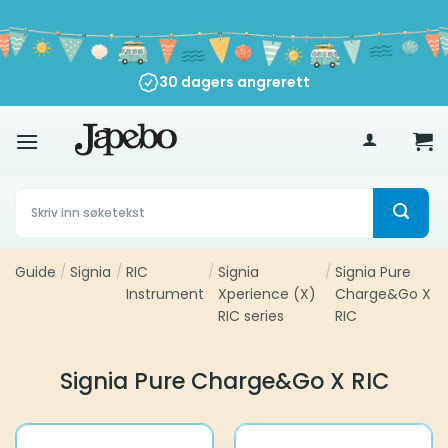
Skip
to
content
30 dagers angrerett
500
kr
Søk
etter:
Guide
/
Signia
/
RIC
/
Signia
/
Signia Pure
Instrument
Xperience (X)
Charge&Go X
RIC series
RIC
Signia Pure Charge&Go X RIC