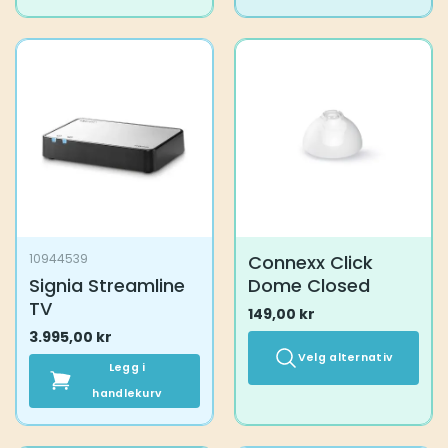
Connexx Click
10944539
Signia Streamline
Dome Closed
TV
149,00
kr
3.995,00
kr
Velg alternativ
Legg i
handlekurv
Dette
produktet
har