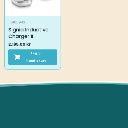
produktsiden
produktsiden
10966943
Signia Inductive
Charger II
2.195,00
kr
Legg i
handlekurv