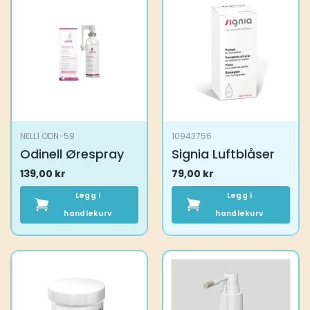
NELL1 ODN-59
10943756
Odinell Ørespray
Signia Luftblåser
139,00
kr
79,00
kr
Legg i
Legg i
handlekurv
handlekurv