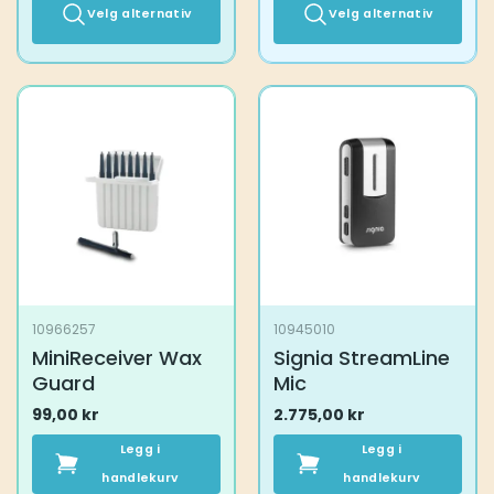
Velg alternativ
Velg alternativ
Dette
Dette
produktet
produktet
har
har
flere
flere
varianter.
varianter.
Alternativene
Alternativene
kan
kan
velges
velges
på
på
produktsiden
produktsiden
10966257
10945010
MiniReceiver Wax
Signia StreamLine
Guard
Mic
99,00
kr
2.775,00
kr
Legg i
Legg i
handlekurv
handlekurv