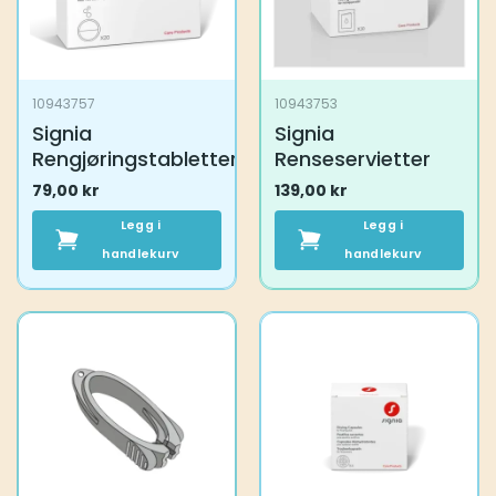
10943757
10943753
Signia
Signia
Rengjøringstabletter
Renseservietter
79,00
kr
139,00
kr
Legg i
Legg i
handlekurv
handlekurv