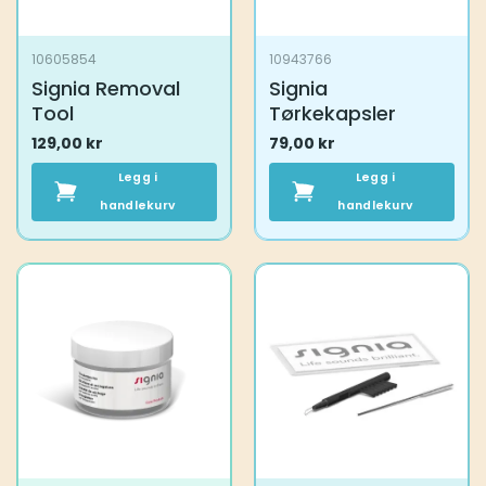
10605854
10943766
Signia Removal
Signia
Tool
Tørkekapsler
129,00
kr
79,00
kr
Legg i
Legg i
handlekurv
handlekurv