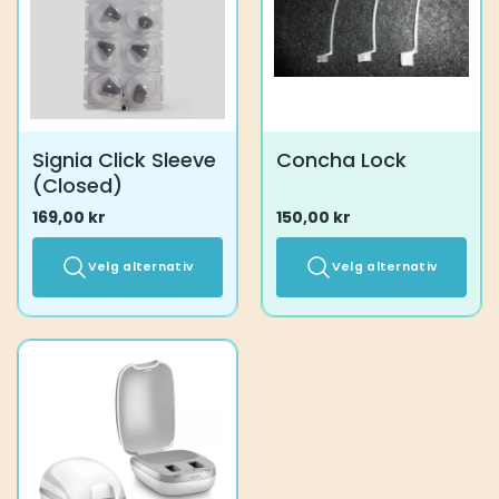
velges
på
produktsiden
Signia Click Sleeve
Concha Lock
(Closed)
169,00
kr
150,00
kr
Velg alternativ
Velg alternativ
Dette
Dette
produktet
produktet
har
har
flere
flere
varianter.
varianter.
Alternativene
Alternativene
kan
kan
velges
velges
på
på