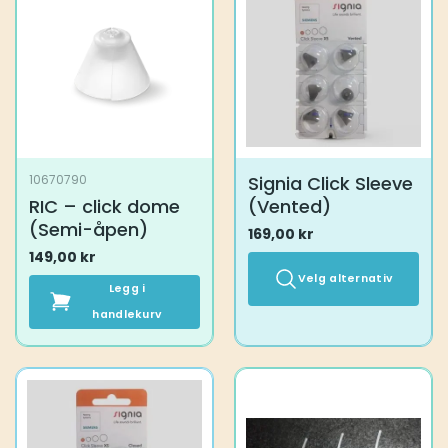
Alternativene
kan
velges
på
produktsiden
Signia Click Sleeve
10670790
RIC – click dome
(Vented)
(Semi-åpen)
169,00
kr
149,00
kr
Velg alternativ
Legg i
handlekurv
Dette
produktet
har
flere
varianter.
Alternativene
kan