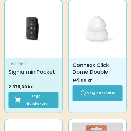
flere
varianter.
Alternativene
kan
velges
på
produktsiden
Connexx Click
10939860
Signia miniPocket
Dome Double
149,00
kr
2.375,00
kr
Velg alternativ
Legg i
handlekurv
Dette
produktet
har
flere
varianter.