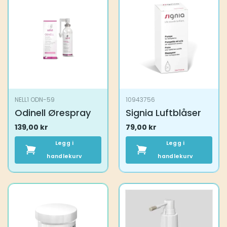
NELL1 ODN-59
10943756
Odinell Ørespray
Signia Luftblåser
139,00
kr
79,00
kr
Legg i
Legg i
handlekurv
handlekurv