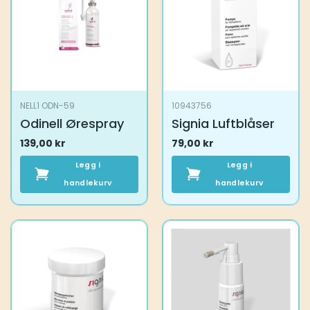
NELL1 ODN-59
10943756
Odinell Ørespray
Signia Luftblåser
139,00
kr
79,00
kr
Legg i
Legg i
handlekurv
handlekurv