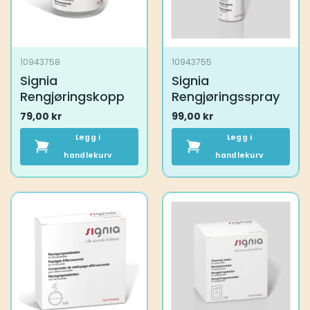
10943758
10943755
Signia
Signia
Rengjøringskopp
Rengjøringsspray
79,00
kr
99,00
kr
Legg i
Legg i
handlekurv
handlekurv