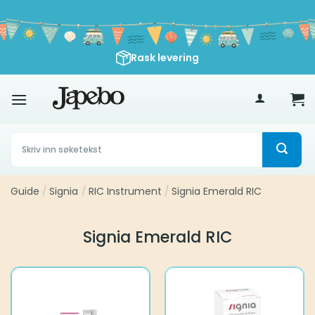
Skip
to
content
Rask levering
500
kr
Søk
etter:
Guide
/
Signia
/
RIC Instrument
/
Signia Emerald RIC
Signia Emerald RIC