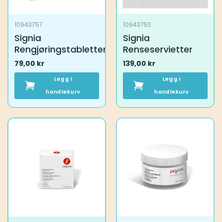
10943757
10943753
Signia
Signia
Rengjøringstabletter
Renseservietter
79,00
kr
139,00
kr
Legg i
Legg i
handlekurv
handlekurv