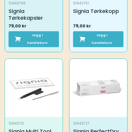
10943766
10943761
Signia
Signia Tørkekopp
Tørkekapsler
79,00
kr
79,00
kr
Legg i
Legg i
handlekurv
handlekurv
10943731
10943727
Signia Multi Tool
Signia PerfectDry