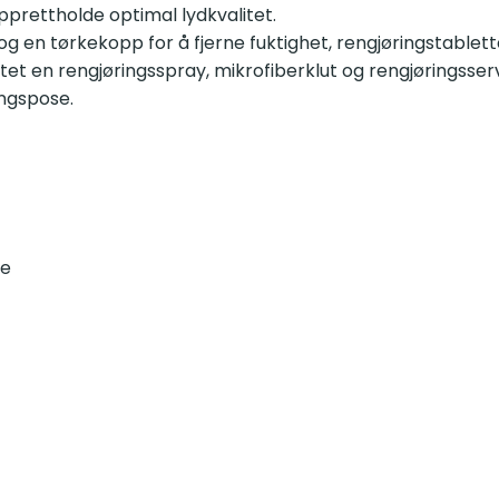
pprettholde optimal lydkvalitet.
g en tørkekopp for å fjerne fuktighet, rengjøringstablet
settet en rengjøringsspray, mikrofiberklut og rengjøringsse
ngspose.
se