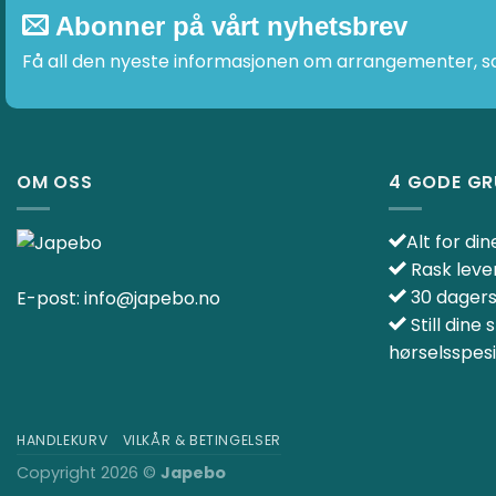
Abonner på vårt nyhetsbrev
Få all den nyeste informasjonen om arrangementer, sal
OM OSS
4 GODE GR
Alt for di
Rask leve
30 dagers
E-post:
info@japebo.no
Still dine 
hørselsspesi
HANDLEKURV
VILKÅR & BETINGELSER
Copyright 2026 ©
Japebo