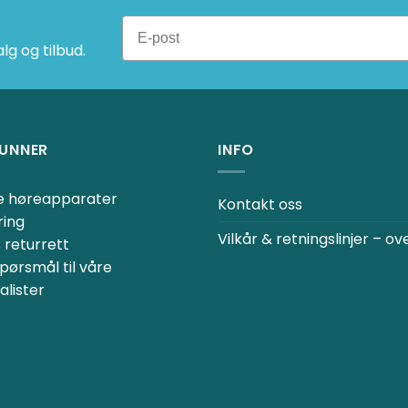
g og tilbud.
UNNER
INFO
ne høreapparater
Kontakt oss
ring
Vilkår & retningslinjer – ov
 returrett
spørsmål til våre
alister