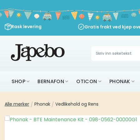
Skip
to
content
Rask levering
Gratis frakt ved kjøp ov
Søk
etter:
SHOP
BERNAFON
OTICON
PHONAK
Alle merker
/
Phonak
/
Vedlikehold og Rens