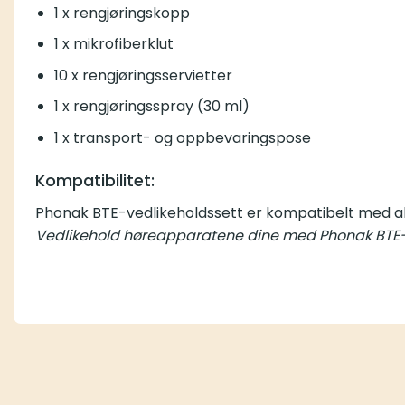
1 x rengjøringskopp
1 x mikrofiberklut
10 x rengjøringsservietter
1 x rengjøringsspray (30 ml)
1 x transport- og oppbevaringspose
Kompatibilitet:
Phonak BTE-vedlikeholdssett er kompatibelt med a
Vedlikehold høreapparatene dine med Phonak BTE-ve