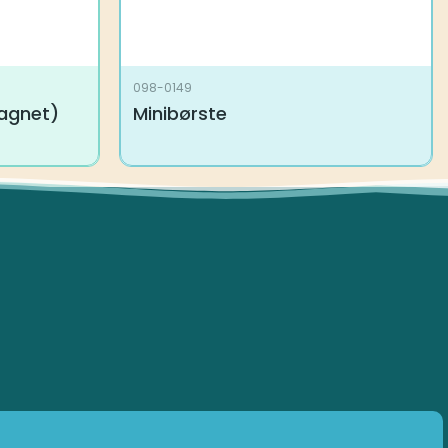
098-0149
Magnet)
Minibørste