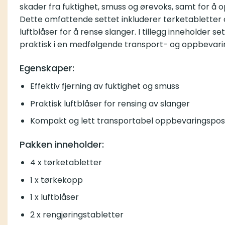
skader fra fuktighet, smuss og ørevoks, samt for å o
Dette omfattende settet inkluderer tørketabletter o
luftblåser for å rense slanger. I tillegg inneholder 
praktisk i en medfølgende transport- og oppbevari
Egenskaper:
Effektiv fjerning av fuktighet og smuss
Praktisk luftblåser for rensing av slanger
Kompakt og lett transportabel oppbevaringspo
Pakken inneholder:
4 x tørketabletter
1 x tørkekopp
1 x luftblåser
2 x rengjøringstabletter