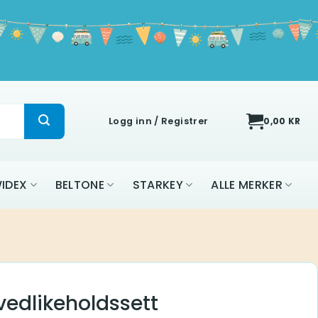
Logg inn / Registrer
0,00
KR
IDEX
BELTONE
STARKEY
ALLE MERKER
edlikeholdssett