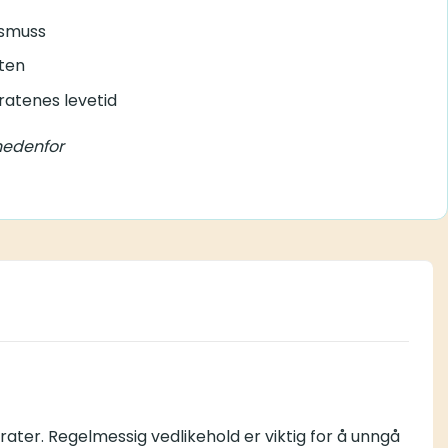
 smuss
eten
atenes levetid
 nedenfor
ater. Regelmessig vedlikehold er viktig for å unngå