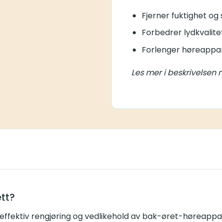
Fjerner fuktighet og
Forbedrer lydkvalit
Forlenger høreappar
Les mer i beskrivelsen
tt?
effektiv rengjøring og vedlikehold av bak-øret-høreappar