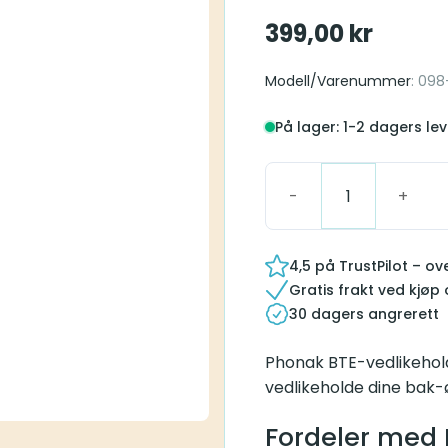
399,00
kr
Modell/Varenummer
: 09
På lager: 1-2 dagers lev
Phonak BTE-vedlikehold
4,5 på TrustPilot – o
Gratis frakt ved kjøp
30 dagers angrerett
Phonak BTE-vedlikeholds
vedlikeholde dine bak-
Fordeler med 