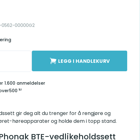
8-0562-00000G2
ering
ssett antall
LEGG I HANDLEKURV
ver 1.600 anmeldelser
kr
 over
500
sett gir deg alt du trenger for å rengjøre og
øret-høreapparater og holde dem i topp stand.
Phonak BTE-vedlikeholdssett