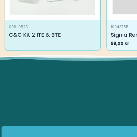
098-0528
10943755
C&C Kit 2 ITE & BTE
Signia Re
99,00
kr