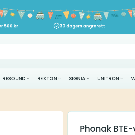
er
500
kr
30 dagers angrerett
RESOUND
REXTON
SIGNIA
UNITRON
W
Phonak BTE-v