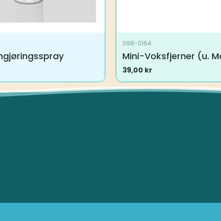
098-0164
ngjøringsspray
Mini-Voksfjerner (u. 
39,00
kr