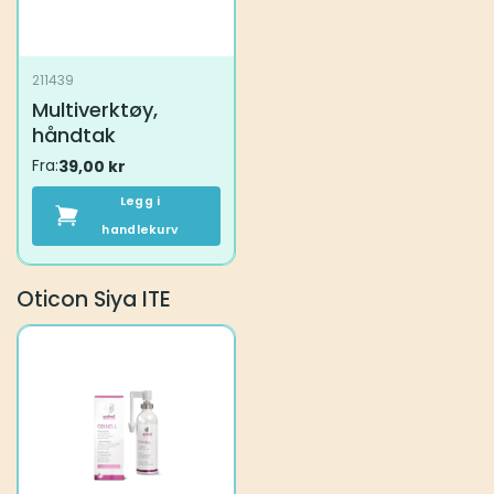
211439
Multiverktøy,
håndtak
Fra:
39,00
kr
Legg i
handlekurv
Oticon Siya ITE