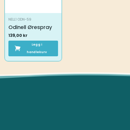
NELL1 ODN-59
Odinell Ørespray
139,00
kr
Legg i
handlekurv