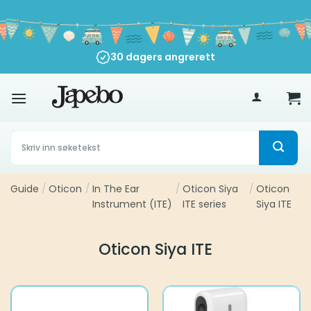
Skip
to
content
30 dagers angrerett
500
kr
Søk
etter:
Guide
/
Oticon
/
In The Ear
/
Oticon Siya
/
Oticon
Instrument (ITE)
ITE series
Siya ITE
Oticon Siya ITE