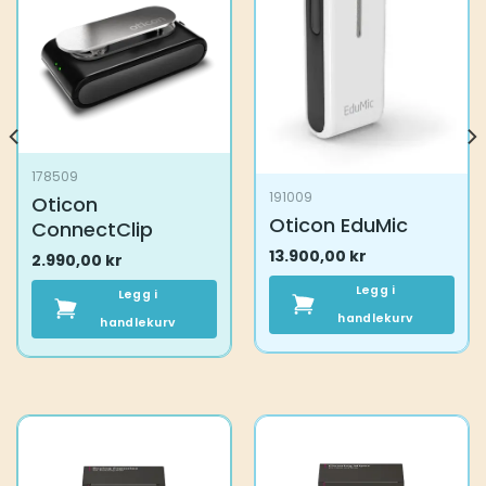
178509
191009
Oticon
Oticon EduMic
ConnectClip
13.900,00
kr
2.990,00
kr
Legg i
Legg i
handlekurv
handlekurv