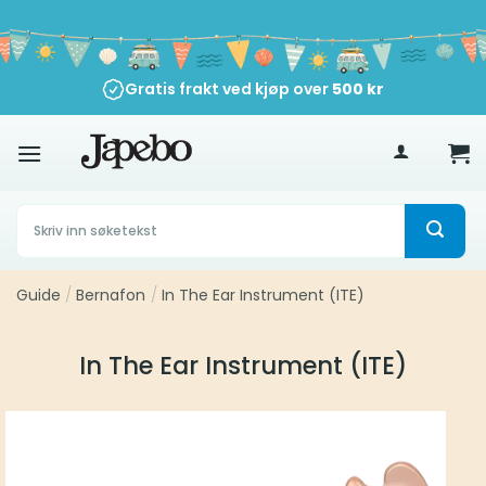
Skip
to
content
Gratis frakt ved kjøp over
500
kr
Søk
etter:
Guide
/
Bernafon
/
In The Ear Instrument (ITE)
In The Ear Instrument (ITE)