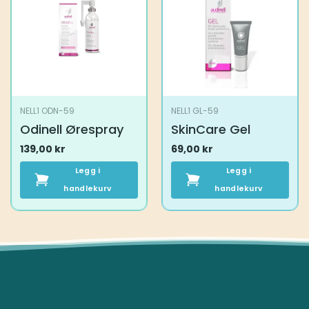
NELL1 ODN-59
NELL1 GL-59
Odinell Ørespray
SkinCare Gel
139,00
kr
69,00
kr
Legg i
Legg i
handlekurv
handlekurv