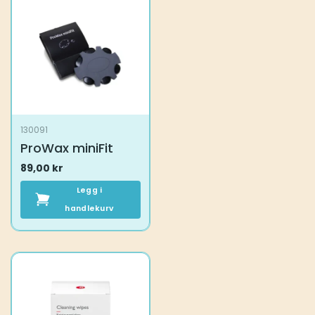
130091
ProWax miniFit
89,00
kr
Legg i
handlekurv