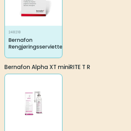
248218
Bernafon
Rengjøringsservietter
Bernafon Alpha XT miniRITE T R