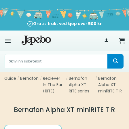
Skip
to
content
Gratis frakt ved kjøp over
500
kr
Søk
etter:
Guide
/
Bernafon
/
Reciever
/
Bernafon
/
Bernafon
In The Ear
Alpha XT
Alpha XT
(RITE)
RITE series
miniRITE T R
Bernafon Alpha XT miniRITE T R