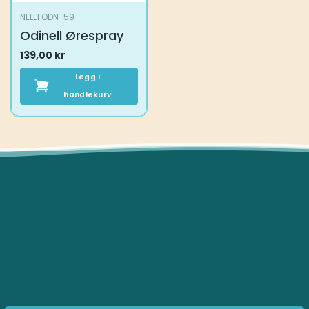
NELL1 ODN-59
Odinell Ørespray
139,00
kr
Legg i
handlekurv