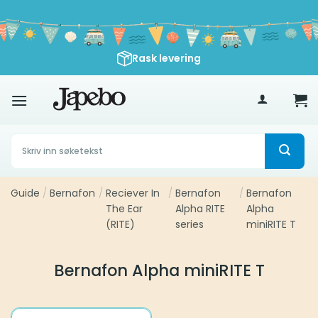
Skip
to
content
Rask levering
500
kr
Søk
etter:
Guide
/
Bernafon
/
Reciever In
/
Bernafon
/
Bernafon
The Ear
Alpha RITE
Alpha
(RITE)
series
miniRITE T
Bernafon Alpha miniRITE T