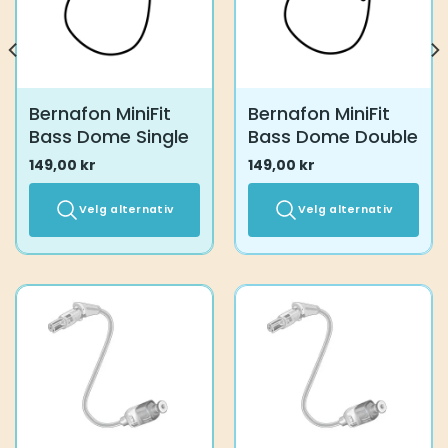
Bernafon MiniFit
Bernafon MiniFit
Bass Dome Single
Bass Dome Double
149,00
kr
149,00
kr
Velg alternativ
Velg alternativ
Dette
Dette
produktet
produktet
har
har
flere
flere
varianter.
varianter.
Alternativene
Alternativene
kan
kan
velges
velges
på
på
produktsiden
produktsiden