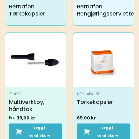
Bernafon
Bernafon
Tørkekapsler
Rengjøringsservietter
211439
NELL1 4PA-59
Multiverktøy,
Tørkekapsler
håndtak
Fra:
39,00
kr
69,00
kr
Legg i
Legg i
handlekurv
handlekurv