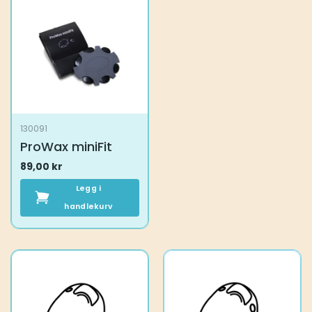
130091
ProWax miniFit
89,00
kr
Legg i
handlekurv