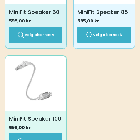
MiniFit Speaker 60
MiniFit Speaker 85
595,00
kr
595,00
kr
Velg alternativ
Velg alternativ
Dette
Dette
produktet
produktet
har
har
flere
flere
varianter.
varianter.
Alternativene
Alternativene
kan
kan
velges
velges
på
på
produktsiden
produktsiden
MiniFit Speaker 100
595,00
kr