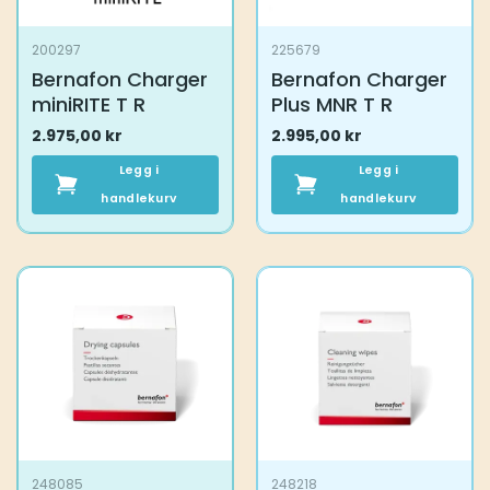
200297
225679
Bernafon Charger
Bernafon Charger
miniRITE T R
Plus MNR T R
2.975,00
kr
2.995,00
kr
Legg i
Legg i
handlekurv
handlekurv
248085
248218