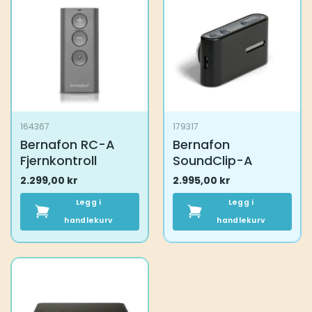
flere
varianter.
Alternativene
kan
velges
på
produktsiden
164367
179317
Bernafon RC-A
Bernafon
Fjernkontroll
SoundClip-A
2.299,00
kr
2.995,00
kr
Legg i
Legg i
handlekurv
handlekurv