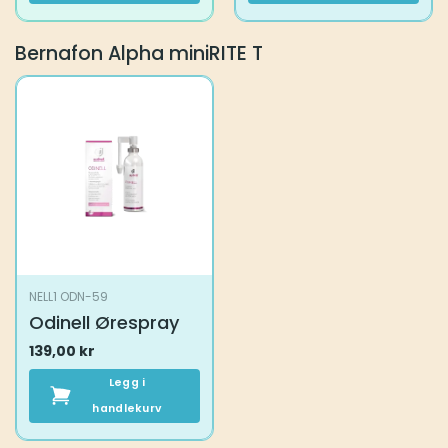
Bernafon Alpha miniRITE T
NELL1 ODN-59
Odinell Ørespray
139,00
kr
Legg i
handlekurv